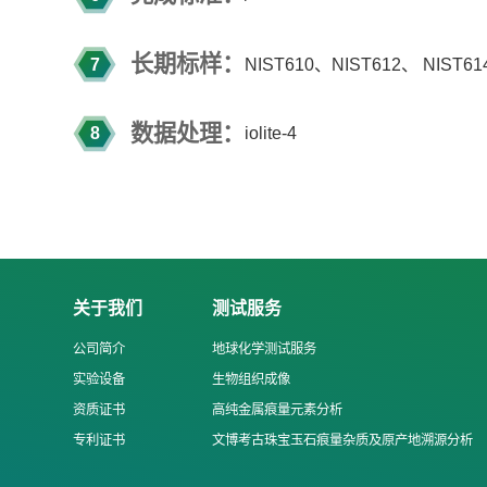
长期标样：
7
NIST610
、
NIST612
、
NIST61
数据处理：
8
iolite-4
关于我们
测试服务
公司简介
地球化学测试服务
实验设备
生物组织成像
资质证书
高纯金属痕量元素分析
专利证书
文博考古珠宝玉石痕量杂质及原产地溯源分析