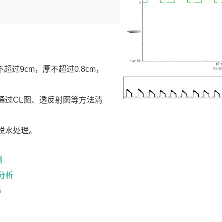
不超过
9cm
，厚不超过
0.8cm
，
；
通过
CL
图、透反射图等方法清
脱水处理。
测
量分析
布