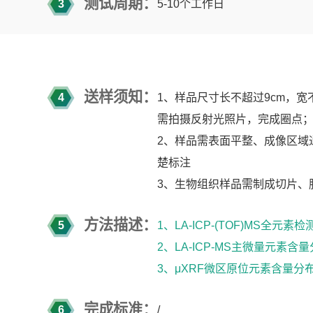
测试周期：
3
5-10
个工作日
送样须知：
4
1
、样品尺寸长不超过
9cm
，宽
需拍摄反射光照片，完成圈点
2
、样品需表面平整、成像区域
楚标注
3
、生物组织样品需制成切片、
方法描述：
5
1、LA-ICP-(TOF)MS全元素检
2、LA-ICP-MS主微量元素含
3、μXRF微区原位元素含量分
完成标准：
6
/