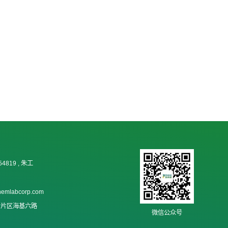
54819 , 朱工
hemlabcorp.com
新片区海基六路
微信公众号