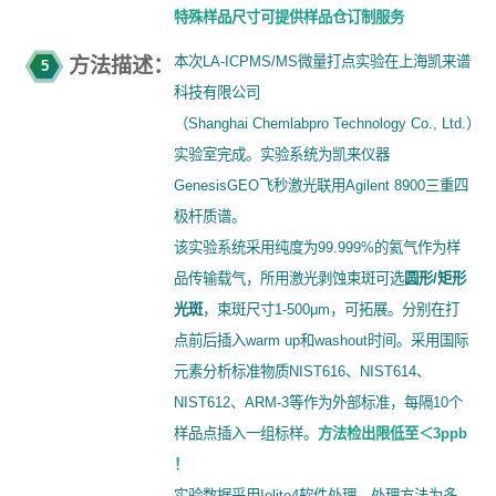
特殊样品尺寸可提供样品仓订制服务
本次LA-ICPMS/MS微量打点实验在上海凯来谱
方法描述：
5
科技有限公司
（Shanghai Chemlabpro Technology Co., Ltd.）
实验室完成。实验系统为凯来仪器
GenesisGEO飞秒激光联用Agilent 8900三重四
极杆质谱。
该实验系统采用纯度为99.999%的氦气作为样
品传输载气，所用激光剥蚀束斑可选
圆形/矩形
光斑
，束斑尺寸1-500μm，可拓展。分别在打
点前后插入warm up和washout时间。采用国际
元素分析标准物质NIST616、NIST614、
NIST612、ARM-3等作为外部标准，每隔10个
样品点插入一组标样。
方法检出限低至＜3ppb
！
实验数据采用Iolite4软件处理，处理方法为多